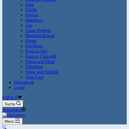
Dior
Élodie
Festina
Maddoxx
Gio
Julius Roberts
Magiella Bonair
Omax
PureHero
Radical Hot
Ramon Chiavalli
Saints and More
Silberling
Shine and Sparkle
Tom Ford
Warenkorb
Login
Warenkorb
0,00
€
0
Suche
Anmelden
Menü
🔍