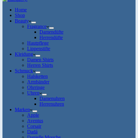
Home
Shop
Beauty
Fragrance
Damendüfte
Herrendüfte
Hautpflege
Lippenstifte
Kleidung
Damen Shirts
Herren Shirts
Schmuck
Halsketten
Armbänder
Ohrringe
Uhren
Damenuhren
Herrenuhren
Marken
Apple
Aventus
Corsair
Dadá
Danielle Mouche