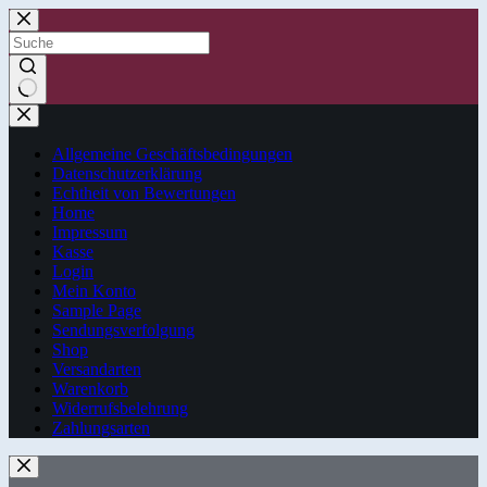
Zum
Inhalt
springen
Keine
Ergebnisse
Allgemeine Geschäftsbedingungen
Datenschutzerklärung
Echtheit von Bewertungen
Home
Impressum
Kasse
Login
Mein Konto
Sample Page
Sendungsverfolgung
Shop
Versandarten
Warenkorb
Widerrufsbelehrung
Zahlungsarten