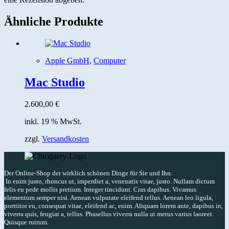
Ähnliche Produkte
Apple GmbH
,
Computer
Mac Studio
2.600,00
€
inkl. 19 % MwSt.
zzgl.
Versandkosten
Der Online-Shop der wirklich schönen Dinge für Sie und Ihn.
In enim justo, rhoncus ut, imperdiet a, venenatis vitae, justo. Nullam dictum
felis eu pede mollis pretium. Integer tincidunt. Cras dapibus. Vivamus
elementum semper nisi. Aenean vulputate eleifend tellus. Aenean leo ligula,
porttitor eu, consequat vitae, eleifend ac, enim. Aliquam lorem ante, dapibus in,
viverra quis, feugiat a, tellus. Phasellus viverra nulla ut metus varius laoreet.
Quisque rutrum.