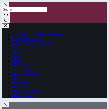
Zum
Inhalt
springen
Keine
Ergebnisse
Allgemeine Geschäftsbedingungen
Datenschutzerklärung
Echtheit von Bewertungen
Home
Impressum
Kasse
Login
Mein Konto
Sample Page
Sendungsverfolgung
Shop
Versandarten
Warenkorb
Widerrufsbelehrung
Zahlungsarten