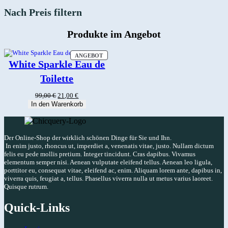
Nach Preis filtern
Produkte im Angebot
PRODUKT
ANGEBOT
IM
White Sparkle Eau de
ANGEBOT
Toilette
Ursprünglicher
Aktueller
99,00
€
21,00
€
Preis
Preis
In den Warenkorb
war:
ist:
99,00 €
21,00 €.
Der Online-Shop der wirklich schönen Dinge für Sie und Ihn.
In enim justo, rhoncus ut, imperdiet a, venenatis vitae, justo. Nullam dictum
felis eu pede mollis pretium. Integer tincidunt. Cras dapibus. Vivamus
elementum semper nisi. Aenean vulputate eleifend tellus. Aenean leo ligula,
porttitor eu, consequat vitae, eleifend ac, enim. Aliquam lorem ante, dapibus in,
viverra quis, feugiat a, tellus. Phasellus viverra nulla ut metus varius laoreet.
Quisque rutrum.
Quick-Links