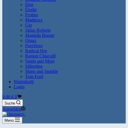
Dior
Élodie
Festina
Maddoxx
Gio
Julius Roberts
Magiella Bonair
Omax
PureHero
Radical Hot
Ramon Chiavalli
Saints and More
Silberling
Shine and Sparkle
Tom Ford
Warenkorb
Login
Warenkorb
0,00
€
0
Suche
Anmelden
Menü