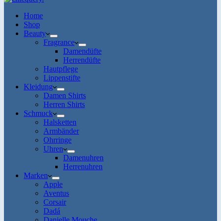
Home
Shop
Beauty
Fragrance
Damendüfte
Herrendüfte
Hautpflege
Lippenstifte
Kleidung
Damen Shirts
Herren Shirts
Schmuck
Halsketten
Armbänder
Ohrringe
Uhren
Damenuhren
Herrenuhren
Marken
Apple
Aventus
Corsair
Dadá
Danielle Mouche