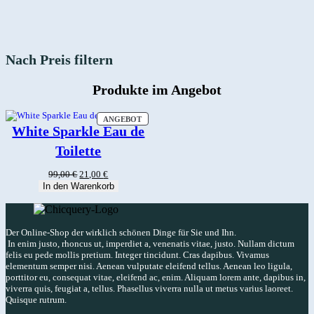
Nach Preis filtern
Produkte im Angebot
PRODUKT
ANGEBOT
IM
White Sparkle Eau de
ANGEBOT
Toilette
Ursprünglicher
Aktueller
99,00
€
21,00
€
Preis
Preis
In den Warenkorb
war:
ist:
99,00 €
21,00 €.
Der Online-Shop der wirklich schönen Dinge für Sie und Ihn.
In enim justo, rhoncus ut, imperdiet a, venenatis vitae, justo. Nullam dictum
felis eu pede mollis pretium. Integer tincidunt. Cras dapibus. Vivamus
elementum semper nisi. Aenean vulputate eleifend tellus. Aenean leo ligula,
porttitor eu, consequat vitae, eleifend ac, enim. Aliquam lorem ante, dapibus in,
viverra quis, feugiat a, tellus. Phasellus viverra nulla ut metus varius laoreet.
Quisque rutrum.