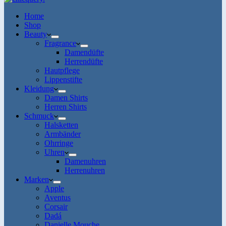
Home
Shop
Beauty
Fragrance
Damendüfte
Herrendüfte
Hautpflege
Lippenstifte
Kleidung
Damen Shirts
Herren Shirts
Schmuck
Halsketten
Armbänder
Ohrringe
Uhren
Damenuhren
Herrenuhren
Marken
Apple
Aventus
Corsair
Dadá
Danielle Mouche