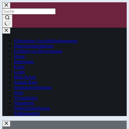
Zum
Inhalt
springen
Keine
Ergebnisse
Allgemeine Geschäftsbedingungen
Datenschutzerklärung
Echtheit von Bewertungen
Home
Impressum
Kasse
Login
Mein Konto
Sample Page
Sendungsverfolgung
Shop
Versandarten
Warenkorb
Widerrufsbelehrung
Zahlungsarten