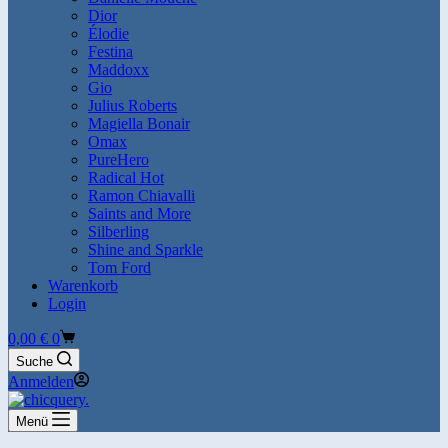
Dior
Élodie
Festina
Maddoxx
Gio
Julius Roberts
Magiella Bonair
Omax
PureHero
Radical Hot
Ramon Chiavalli
Saints and More
Silberling
Shine and Sparkle
Tom Ford
Warenkorb
Login
Warenkorb
0,00
€
0
Suche
Anmelden
Menü