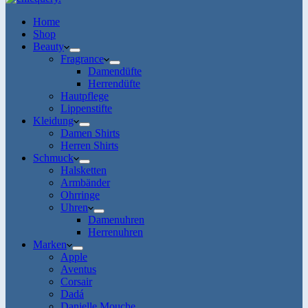
Home
Shop
Beauty
Fragrance
Damendüfte
Herrendüfte
Hautpflege
Lippenstifte
Kleidung
Damen Shirts
Herren Shirts
Schmuck
Halsketten
Armbänder
Ohrringe
Uhren
Damenuhren
Herrenuhren
Marken
Apple
Aventus
Corsair
Dadá
Danielle Mouche