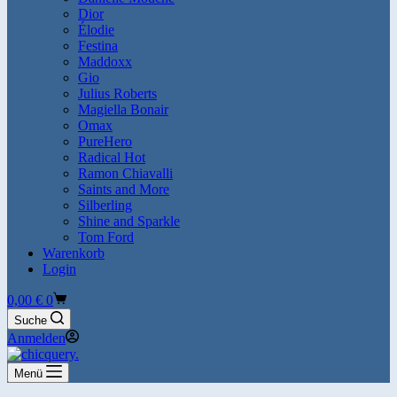
Dior
Élodie
Festina
Maddoxx
Gio
Julius Roberts
Magiella Bonair
Omax
PureHero
Radical Hot
Ramon Chiavalli
Saints and More
Silberling
Shine and Sparkle
Tom Ford
Warenkorb
Login
Warenkorb
0,00
€
0
Suche
Anmelden
Menü