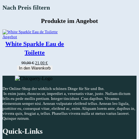
Nach Preis filtern
Produkte im Angebot
Produkt
Angebot
im
White Sparkle Eau de
Angebot
Toilette
Ursprünglicher
Aktueller
99,00
€
21,00
€
Preis
Preis
In den Warenkorb
war:
ist:
99,00 €
21,00 €.
Der Online-Shop der wirklich schönen Dinge für Sie und Ihn.
In enim justo, rhoncus ut, imperdiet a, venenatis vitae, justo. Nullam dictum
felis eu pede mollis pretium. Integer tincidunt. Cras dapibus. Vivamus
elementum semper nisi. Aenean vulputate eleifend tellus. Aenean leo ligula,
porttitor eu, consequat vitae, eleifend ac, enim. Aliquam lorem ante, dapibus in,
viverra quis, feugiat a, tellus. Phasellus viverra nulla ut metus varius laoreet.
Quisque rutrum.
Quick-Links