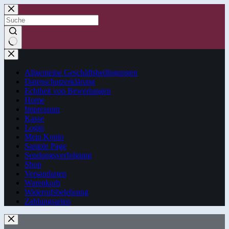
Zum
Inhalt
springen
Keine
Ergebnisse
Allgemeine Geschäftsbedingungen
Datenschutzerklärung
Echtheit von Bewertungen
Home
Impressum
Kasse
Login
Mein Konto
Sample Page
Sendungsverfolgung
Shop
Versandarten
Warenkorb
Widerrufsbelehrung
Zahlungsarten