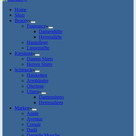
Home
Shop
Beauty
Fragrance
Damendüfte
Herrendüfte
Hautpflege
Lippenstifte
Kleidung
Damen Shirts
Herren Shirts
Schmuck
Halsketten
Armbänder
Ohrringe
Uhren
Damenuhren
Herrenuhren
Marken
Apple
Aventus
Corsair
Dadá
Danielle Mouche