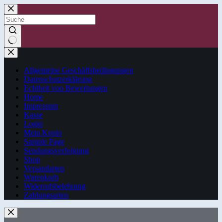
Zum
Inhalt
springen
Keine
Ergebnisse
Allgemeine Geschäftsbedingungen
Datenschutzerklärung
Echtheit von Bewertungen
Home
Impressum
Kasse
Login
Mein Konto
Sample Page
Sendungsverfolgung
Shop
Versandarten
Warenkorb
Widerrufsbelehrung
Zahlungsarten