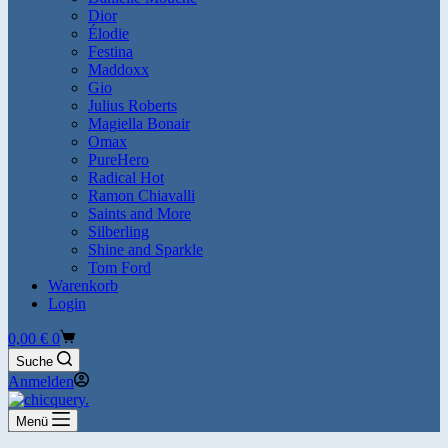
Dior
Élodie
Festina
Maddoxx
Gio
Julius Roberts
Magiella Bonair
Omax
PureHero
Radical Hot
Ramon Chiavalli
Saints and More
Silberling
Shine and Sparkle
Tom Ford
Warenkorb
Login
Warenkorb
0,00
€
0
Suche
Anmelden
Menü