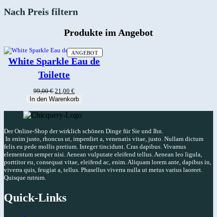
Nach Preis filtern
Produkte im Angebot
PRODUKT
ANGEBOT
IM
White Sparkle Eau de
ANGEBOT
Toilette
Ursprünglicher
Aktueller
99,00
€
21,00
€
Preis
Preis
In den Warenkorb
war:
ist:
99,00 €
21,00 €.
Der Online-Shop der wirklich schönen Dinge für Sie und Ihn.
In enim justo, rhoncus ut, imperdiet a, venenatis vitae, justo. Nullam dictum
felis eu pede mollis pretium. Integer tincidunt. Cras dapibus. Vivamus
elementum semper nisi. Aenean vulputate eleifend tellus. Aenean leo ligula,
porttitor eu, consequat vitae, eleifend ac, enim. Aliquam lorem ante, dapibus in,
viverra quis, feugiat a, tellus. Phasellus viverra nulla ut metus varius laoreet.
Quisque rutrum.
Quick-Links