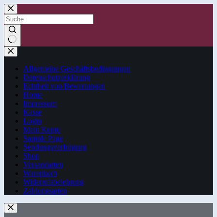
Zum
Inhalt
springen
Keine
Ergebnisse
Allgemeine Geschäftsbedingungen
Datenschutzerklärung
Echtheit von Bewertungen
Home
Impressum
Kasse
Login
Mein Konto
Sample Page
Sendungsverfolgung
Shop
Versandarten
Warenkorb
Widerrufsbelehrung
Zahlungsarten