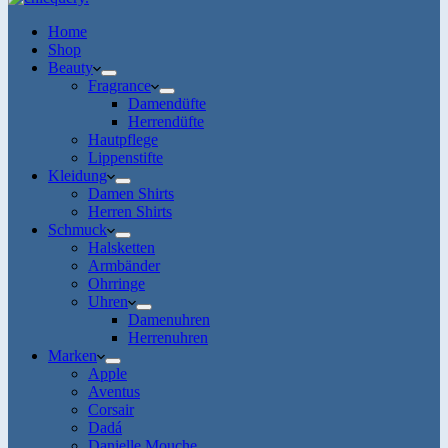
Home
Shop
Beauty
Fragrance
Damendüfte
Herrendüfte
Hautpflege
Lippenstifte
Kleidung
Damen Shirts
Herren Shirts
Schmuck
Halsketten
Armbänder
Ohrringe
Uhren
Damenuhren
Herrenuhren
Marken
Apple
Aventus
Corsair
Dadá
Danielle Mouche