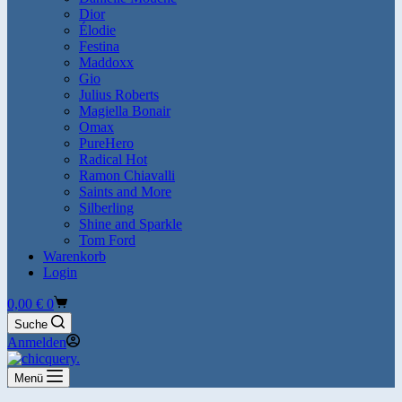
Dior
Élodie
Festina
Maddoxx
Gio
Julius Roberts
Magiella Bonair
Omax
PureHero
Radical Hot
Ramon Chiavalli
Saints and More
Silberling
Shine and Sparkle
Tom Ford
Warenkorb
Login
Warenkorb
0,00
€
0
Suche
Anmelden
Menü