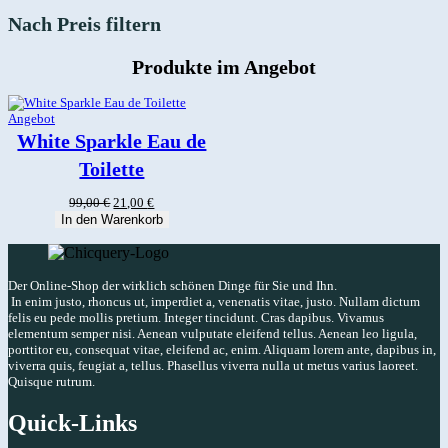
Nach Preis filtern
Produkte im Angebot
Produkt
Angebot
im
White Sparkle Eau de
Angebot
Toilette
Ursprünglicher
Aktueller
99,00
€
21,00
€
Preis
Preis
In den Warenkorb
war:
ist:
99,00 €
21,00 €.
Der Online-Shop der wirklich schönen Dinge für Sie und Ihn.
In enim justo, rhoncus ut, imperdiet a, venenatis vitae, justo. Nullam dictum
felis eu pede mollis pretium. Integer tincidunt. Cras dapibus. Vivamus
elementum semper nisi. Aenean vulputate eleifend tellus. Aenean leo ligula,
porttitor eu, consequat vitae, eleifend ac, enim. Aliquam lorem ante, dapibus in,
viverra quis, feugiat a, tellus. Phasellus viverra nulla ut metus varius laoreet.
Quisque rutrum.
Quick-Links