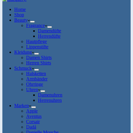
Home
Shop
Beauty
Fragrance
Damendüfte
Herrendüfte
Hautpflege
Lippenstifte
Kleidung
Damen Shirts
Herren Shirts
Schmuck
Halsketten
Armbänder
Ohrringe
Uhren
Damenuhren
Herrenuhren
Marken
Apple
Aventus
Corsair
Dadá
Danielle Mouche