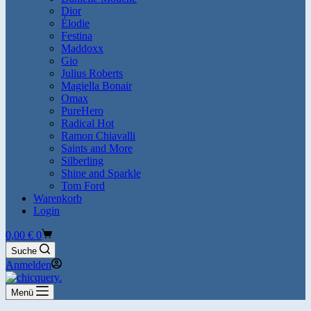
Dior
Élodie
Festina
Maddoxx
Gio
Julius Roberts
Magiella Bonair
Omax
PureHero
Radical Hot
Ramon Chiavalli
Saints and More
Silberling
Shine and Sparkle
Tom Ford
Warenkorb
Login
Warenkorb
0,00
€
0
Suche
Anmelden
Menü