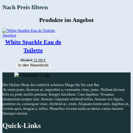
Nach Preis filtern
Produkte im Angebot
Produkt
Angebot
im
White Sparkle Eau de
Angebot
Toilette
Ursprünglicher
Aktueller
99,00
€
21,00
€
Preis
Preis
In den Warenkorb
war:
ist:
99,00 €
21,00 €.
Der Online-Shop der wirklich schönen Dinge für Sie und Ihn.
In enim justo, rhoncus ut, imperdiet a, venenatis vitae, justo. Nullam dictum
felis eu pede mollis pretium. Integer tincidunt. Cras dapibus. Vivamus
elementum semper nisi. Aenean vulputate eleifend tellus. Aenean leo ligula,
porttitor eu, consequat vitae, eleifend ac, enim. Aliquam lorem ante, dapibus in,
viverra quis, feugiat a, tellus. Phasellus viverra nulla ut metus varius laoreet.
Quisque rutrum.
Quick-Links