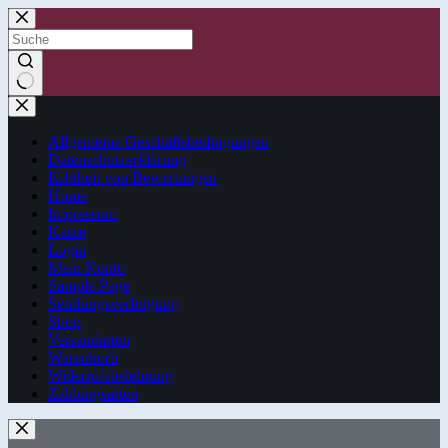
Zum
Inhalt
springen
Keine
Ergebnisse
Allgemeine Geschäftsbedingungen
Datenschutzerklärung
Echtheit von Bewertungen
Home
Impressum
Kasse
Login
Mein Konto
Sample Page
Sendungsverfolgung
Shop
Versandarten
Warenkorb
Widerrufsbelehrung
Zahlungsarten