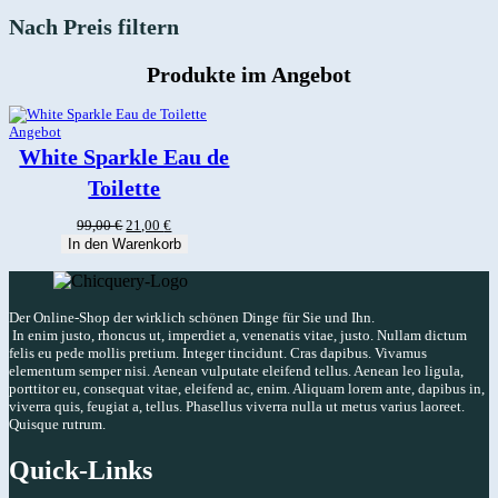
Nach Preis filtern
Produkte im Angebot
Produkt
Angebot
im
White Sparkle Eau de
Angebot
Toilette
Ursprünglicher
Aktueller
99,00
€
21,00
€
Preis
Preis
In den Warenkorb
war:
ist:
99,00 €
21,00 €.
Der Online-Shop der wirklich schönen Dinge für Sie und Ihn.
In enim justo, rhoncus ut, imperdiet a, venenatis vitae, justo. Nullam dictum
felis eu pede mollis pretium. Integer tincidunt. Cras dapibus. Vivamus
elementum semper nisi. Aenean vulputate eleifend tellus. Aenean leo ligula,
porttitor eu, consequat vitae, eleifend ac, enim. Aliquam lorem ante, dapibus in,
viverra quis, feugiat a, tellus. Phasellus viverra nulla ut metus varius laoreet.
Quisque rutrum.
Quick-Links