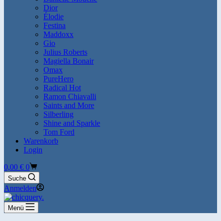
Dior
Élodie
Festina
Maddoxx
Gio
Julius Roberts
Magiella Bonair
Omax
PureHero
Radical Hot
Ramon Chiavalli
Saints and More
Silberling
Shine and Sparkle
Tom Ford
Warenkorb
Login
Warenkorb
0,00
€
0
Suche
Anmelden
Menü