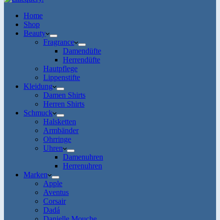
Home
Shop
Beauty
Fragrance
Damendüfte
Herrendüfte
Hautpflege
Lippenstifte
Kleidung
Damen Shirts
Herren Shirts
Schmuck
Halsketten
Armbänder
Ohrringe
Uhren
Damenuhren
Herrenuhren
Marken
Apple
Aventus
Corsair
Dadá
Danielle Mouche