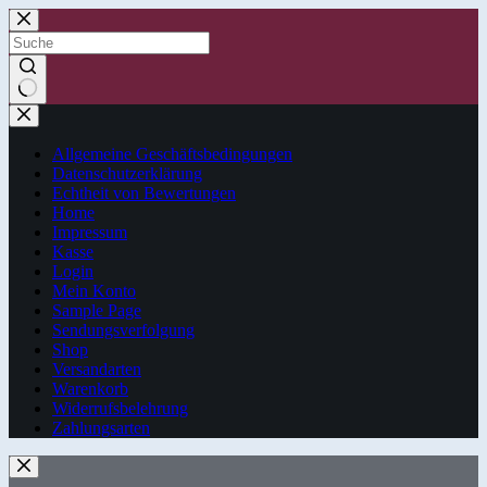
Zum
Inhalt
springen
Keine
Ergebnisse
Allgemeine Geschäftsbedingungen
Datenschutzerklärung
Echtheit von Bewertungen
Home
Impressum
Kasse
Login
Mein Konto
Sample Page
Sendungsverfolgung
Shop
Versandarten
Warenkorb
Widerrufsbelehrung
Zahlungsarten