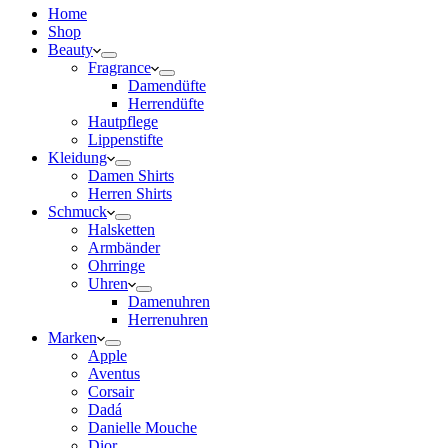
Home
Shop
Beauty
Fragrance
Damendüfte
Herrendüfte
Hautpflege
Lippenstifte
Kleidung
Damen Shirts
Herren Shirts
Schmuck
Halsketten
Armbänder
Ohrringe
Uhren
Damenuhren
Herrenuhren
Marken
Apple
Aventus
Corsair
Dadá
Danielle Mouche
Dior