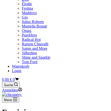
Élodie
Festina
Maddoxx
Gio
Julius Roberts
Magiella Bonair
Omax
PureHero
Radical Hot
Ramon Chiavalli
Saints and More
Silberling
Shine and Sparkle
Tom Ford
Warenkorb
Login
Warenkorb
0,00
€
0
Suche
Anmelden
Menü