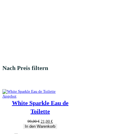
Nach Preis filtern
Produkt
Angebot
im
White Sparkle Eau de
Angebot
Toilette
Ursprünglicher
Aktueller
99,00
€
21,00
€
Preis
Preis
In den Warenkorb
war:
ist: