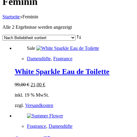
Feminin
Startseite
Feminin
Nach
Alle 2 Ergebnisse werden angezeigt
Beliebtheit
sortiert
Sale
Damendüfte
,
Fragrance
White Sparkle Eau de Toilette
Ursprünglicher
Aktueller
99,00
€
21,00
€
Preis
Preis
inkl. 19 % MwSt.
war:
ist:
99,00 €
21,00 €.
zzgl.
Versandkosten
Fragrance
,
Damendüfte