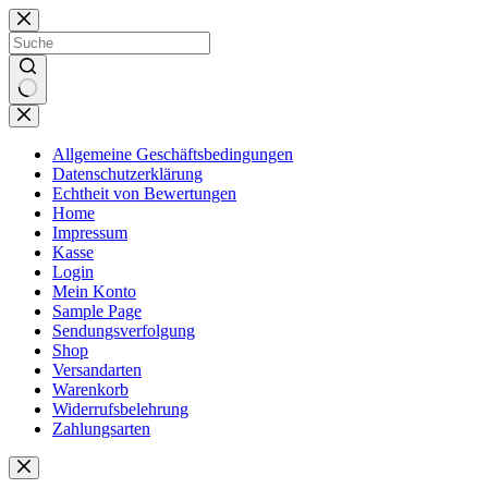
Zum
Inhalt
springen
Keine
Ergebnisse
Allgemeine Geschäftsbedingungen
Datenschutzerklärung
Echtheit von Bewertungen
Home
Impressum
Kasse
Login
Mein Konto
Sample Page
Sendungsverfolgung
Shop
Versandarten
Warenkorb
Widerrufsbelehrung
Zahlungsarten