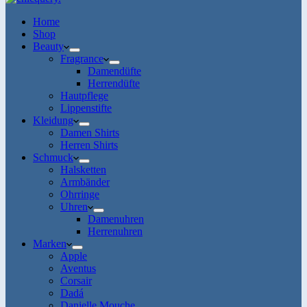
Home
Shop
Beauty
Fragrance
Damendüfte
Herrendüfte
Hautpflege
Lippenstifte
Kleidung
Damen Shirts
Herren Shirts
Schmuck
Halsketten
Armbänder
Ohrringe
Uhren
Damenuhren
Herrenuhren
Marken
Apple
Aventus
Corsair
Dadá
Danielle Mouche