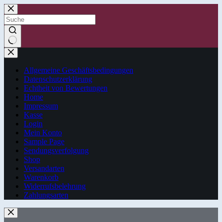
Zum
Inhalt
springen
Keine
Ergebnisse
Allgemeine Geschäftsbedingungen
Datenschutzerklärung
Echtheit von Bewertungen
Home
Impressum
Kasse
Login
Mein Konto
Sample Page
Sendungsverfolgung
Shop
Versandarten
Warenkorb
Widerrufsbelehrung
Zahlungsarten