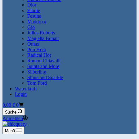
Dior
Élodie
Festina
Maddoxx
Gio
Julius Roberts
Magiella Bonair
Omax
PureHero
Radical Hot
Ramon Chiavalli
Saints and More
Silberling
Shine and Sparkle
Tom Ford
Warenkorb
Login
Warenkorb
0,00
€
0
Suche
Anmelden
Menü